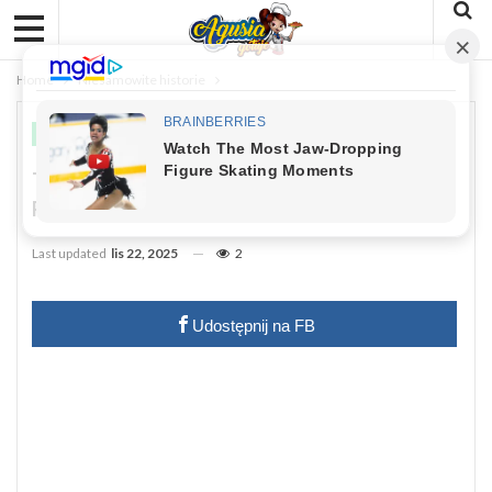
Home
Niesamowite historie
NIESAMOWITE HISTORIE
To Grzegorz Miecugow Powiedział
Przed Śmiercią. Dziś Skończyłby 70 Lat
Last updated
lis 22, 2025
2
Udostępnij na FB