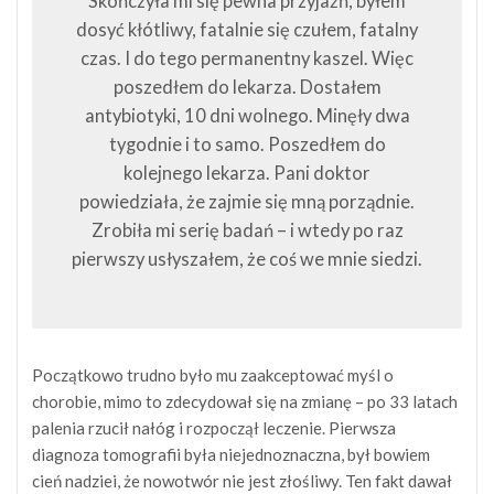
Skończyła mi się pewna przyjaźń, byłem
dosyć kłótliwy, fatalnie się czułem, fatalny
czas. I do tego permanentny kaszel. Więc
poszedłem do lekarza. Dostałem
antybiotyki, 10 dni wolnego. Minęły dwa
tygodnie i to samo. Poszedłem do
kolejnego lekarza. Pani doktor
powiedziała, że zajmie się mną porządnie.
Zrobiła mi serię badań – i wtedy po raz
pierwszy usłyszałem, że coś we mnie siedzi.
Początkowo trudno było mu zaakceptować myśl o
chorobie, mimo to zdecydował się na zmianę – po 33 latach
palenia rzucił nałóg i rozpoczął leczenie. Pierwsza
diagnoza tomografii była niejednoznaczna, był bowiem
cień nadziei, że nowotwór nie jest złośliwy. Ten fakt dawał