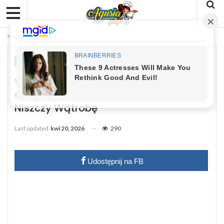
Home
Fakty
FAKTY
ZDROWIE
W USA Zakazana, W Polsce Sypią Ją
Garściami. Ta Popularna Przyprawa
Niszczy Wątrobę
Last updated
kwi 20, 2026
290
Udostępnij na FB