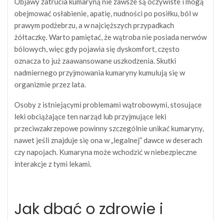
Objawy zatrucia kumaryną nie zawsze są oczywiste i mogą
obejmować osłabienie, apatię, nudności po posiłku, ból w
prawym podżebrzu, a w najcięższych przypadkach
żółtaczkę. Warto pamiętać, że wątroba nie posiada nerwów
bólowych, więc gdy pojawia się dyskomfort, często
oznacza to już zaawansowane uszkodzenia. Skutki
nadmiernego przyjmowania kumaryny kumulują się w
organizmie przez lata.
Osoby z istniejącymi problemami wątrobowymi, stosujące
leki obciążające ten narząd lub przyjmujące leki
przeciwzakrzepowe powinny szczególnie unikać kumaryny,
nawet jeśli znajduje się ona w „legalnej” dawce w deserach
czy napojach. Kumaryna może wchodzić w niebezpieczne
interakcje z tymi lekami.
Jak dbać o zdrowie i