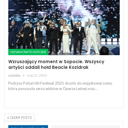
NIESAMOWITE HISTORIE
Wzruszający moment w Sopocie. Wszyscy
artyści oddali hołd Beacie Kozidrak
maj 25, 2025
ADMIN
Podczas Polsat Hit Festiwal 2025 doszło do wyjątkowej sceny,
która poruszyła serca widzów w Operze Leśnej oraz…
OLDER POSTS