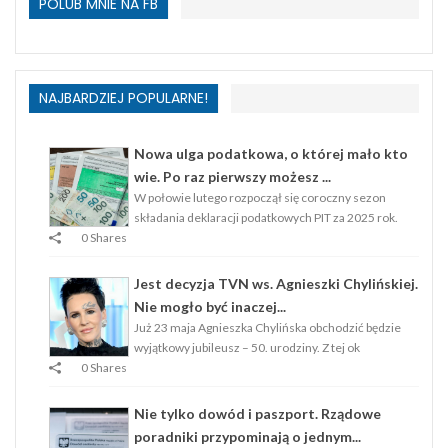
POLUB MNIE NA FB
NAJBARDZIEJ POPULARNE!
Nowa ulga podatkowa, o której mało kto
wie. Po raz pierwszy możesz ...
W połowie lutego rozpoczął się coroczny sezon
składania deklaracji podatkowych PIT za 2025 rok.
0 Shares
Jest decyzja TVN ws. Agnieszki Chylińskiej.
Nie mogło być inaczej...
Już 23 maja Agnieszka Chylińska obchodzić będzie
wyjątkowy jubileusz – 50. urodziny. Z tej ok
0 Shares
Nie tylko dowód i paszport. Rządowe
poradniki przypominają o jednym...