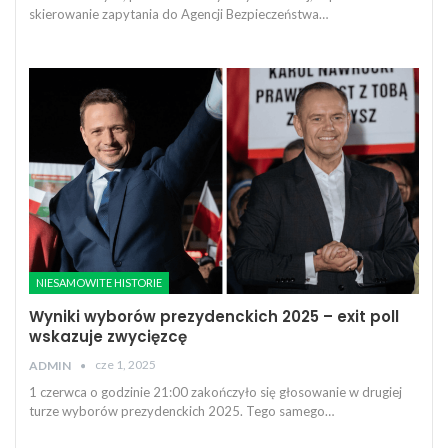
skierowanie zapytania do Agencji Bezpieczeństwa…
NIESAMOWITE HISTORIE
Wyniki wyborów prezydenckich 2025 – exit poll
wskazuje zwycięzcę
cze 1, 2025
ADMIN
1 czerwca o godzinie 21:00 zakończyło się głosowanie w drugiej
turze wyborów prezydenckich 2025. Tego samego…