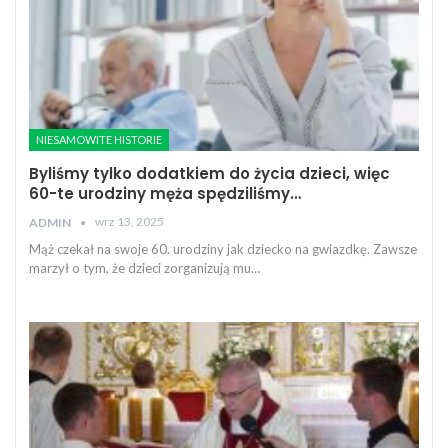
NIESAMOWITE HISTORIE
Byliśmy tylko dodatkiem do życia dzieci, więc
60-te urodziny męża spędziliśmy…
wrz 13, 2025
ADMIN
Mąż czekał na swoje 60. urodziny jak dziecko na gwiazdkę. Zawsze
marzył o tym, że dzieci zorganizują mu…