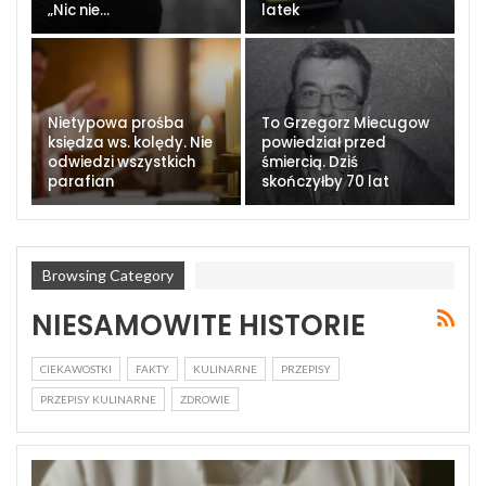
„Nic nie…
latek
Nietypowa prośba
To Grzegorz Miecugow
księdza ws. kolędy. Nie
powiedział przed
odwiedzi wszystkich
śmiercią. Dziś
parafian
skończyłby 70 lat
Browsing Category
NIESAMOWITE HISTORIE
CIEKAWOSTKI
FAKTY
KULINARNE
PRZEPISY
PRZEPISY KULINARNE
ZDROWIE