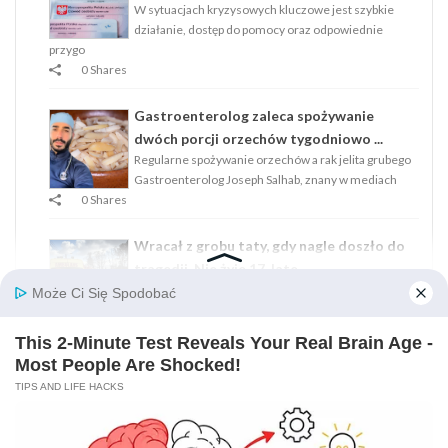
W sytuacjach kryzysowych kluczowe jest szybkie
działanie, dostęp do pomocy oraz odpowiednie
przygo
0 Shares
Gastroenterolog zaleca spożywanie
dwóch porcji orzechów tygodniowo ...
Regularne spożywanie orzechów a rak jelita grubego
Gastroenterolog Joseph Salhab, znany w mediach
0 Shares
Wracał z grobu taty, gdy nagle doszło do
tragedii. Nie żyje 17-late...
Tuż przed Wielkanocą w Rogaszycach niedaleko
Ostrzeszowa rozegrała się dramatyczna tragedia. 17-
0 Shares
Strona Główna