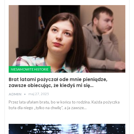
NIESAMOWITE HISTORIE
Brat latami pożyczał ode mnie pieniądze,
zawsze obiecując, że kiedyś mi się…
maj 27, 2025
ADMIN
Przez lata ufałam bratu, bo w końcu to rodzina. Każda pożyczka
była dla niego „tylko na chwilę”, a ja zawsze…