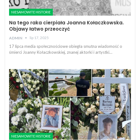
NIESAMOWITE HISTORIE
Na tego raka cierpiała Joanna Kołaczkowska.
Objawy łatwo przeoczyć
lip 17, 2025
ADMIN
17 lipca media społecznościowe obiegła smutna wiadomość o
śmierci Joanny Kołaczkowskiej, znanej aktorki i artystki…
NIESAMOWITE HISTORIE