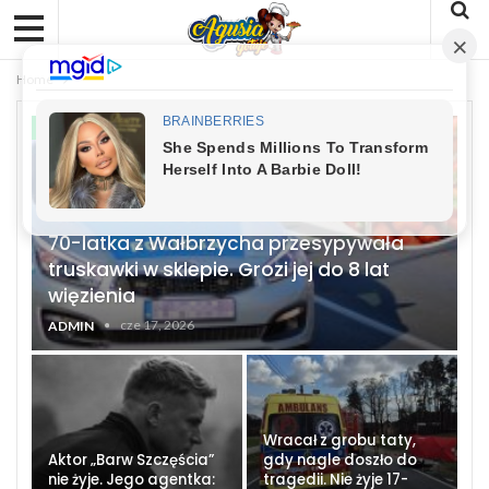
Home
NIESAMOWITE HISTORIE
70-latka z Wałbrzycha przesypywała
truskawki w sklepie. Grozi jej do 8 lat
więzienia
cze 17, 2026
ADMIN
Wracał z grobu taty,
Aktor „Barw Szczęścia”
gdy nagle doszło do
nie żyje. Jego agentka:
tragedii. Nie żyje 17-