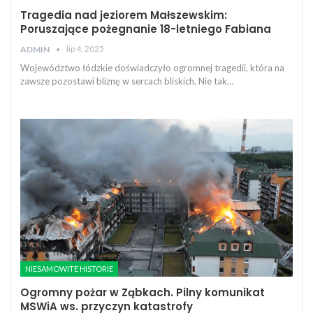
Tragedia nad jeziorem Małszewskim:
Poruszające pożegnanie 18-letniego Fabiana
lip 4, 2025
ADMIN
Województwo łódzkie doświadczyło ogromnej tragedii, która na
zawsze pozostawi bliznę w sercach bliskich. Nie tak…
NIESAMOWITE HISTORIE
Ogromny pożar w Ząbkach. Pilny komunikat
MSWiA ws. przyczyn katastrofy