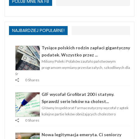
POLUB MNIE NA FB
NAJBARDZIEJ POPULARNE!
Tysiące polskich rodzin zapłaci gigantyczny
podatek. Wszystko przez ...
Miliony Polek i Polaków zaufało państwowym
programom wymiany przestarzałych, szkodliwych dla
śr
0 Shares
GIF wycofał Grofibrat 200 i statyny.
Sprawdź serie leków na cholest...
Główny Inspektorat Farmaceutyczny wycofał z aptek
kolejne partie leków obniżających cholestero
0 Shares
Nowa legitymacja emeryta. Ci seniorzy