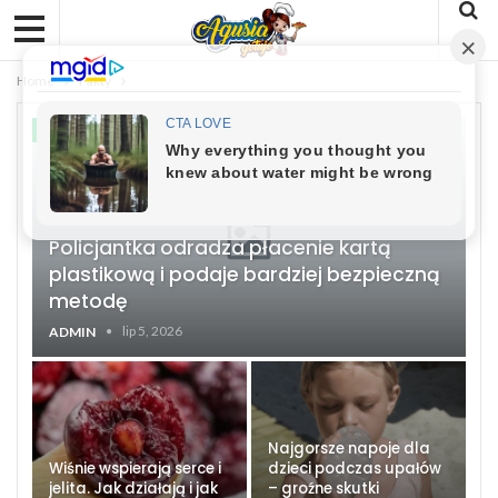
Home
Fakty
FAKTY
Policjantka odradza płacenie kartą
plastikową i podaje bardziej bezpieczną
metodę
lip 5, 2026
ADMIN
Najgorsze napoje dla
Wiśnie wspierają serce i
dzieci podczas upałów
jelita. Jak działają i jak
– groźne skutki