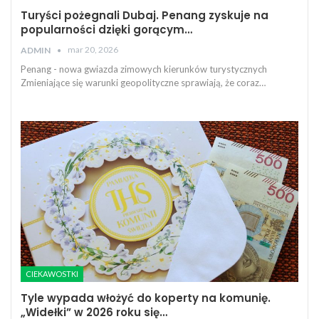
Turyści pożegnali Dubaj. Penang zyskuje na
popularności dzięki gorącym…
mar 20, 2026
ADMIN
Penang - nowa gwiazda zimowych kierunków turystycznych
Zmieniające się warunki geopolityczne sprawiają, że coraz…
CIEKAWOSTKI
Tyle wypada włożyć do koperty na komunię.
„Widełki” w 2026 roku się…