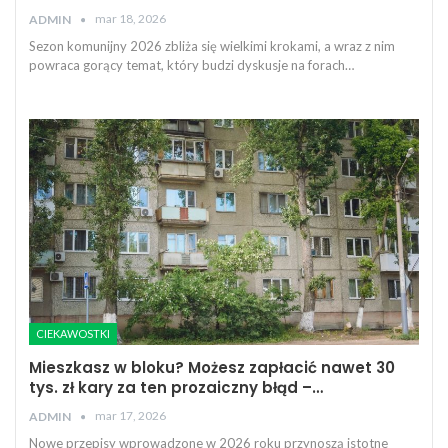
mar 18, 2026
ADMIN
Sezon komunijny 2026 zbliża się wielkimi krokami, a wraz z nim
powraca gorący temat, który budzi dyskusje na forach…
CIEKAWOSTKI
Mieszkasz w bloku? Możesz zapłacić nawet 30
tys. zł kary za ten prozaiczny błąd –…
mar 17, 2026
ADMIN
Nowe przepisy wprowadzone w 2026 roku przynoszą istotne