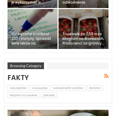
je wykorzystać w…
odwodnienia
GIF wycofał Grofibrat
Truskawki po 7,50 zł za
200 i statyny. Sprawdź
kilogram na Broniszach.
serie leków na…
Producenci na granicy…
Browsing Category
FAKTY
CIEKAWOSTKI
KULINARNE
NIESAMOWITE HISTORIE
PRZEPISY
PRZEPISY KULINARNE
ZDROWIE