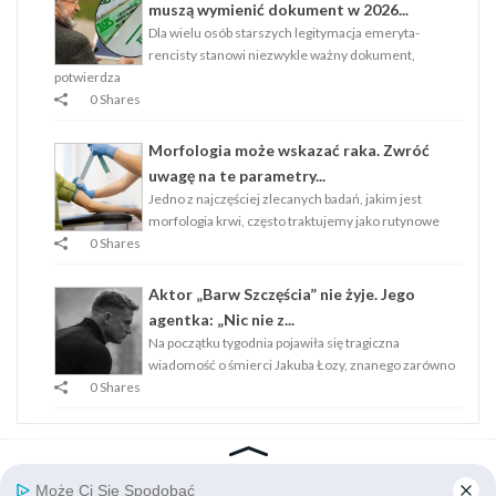
muszą wymienić dokument w 2026...
Dla wielu osób starszych legitymacja emeryta-
rencisty stanowi niezwykle ważny dokument,
potwierdza
0 Shares
Morfologia może wskazać raka. Zwróć
uwagę na te parametry...
Jedno z najczęściej zlecanych badań, jakim jest
morfologia krwi, często traktujemy jako rutynowe
0 Shares
Aktor „Barw Szczęścia” nie żyje. Jego
agentka: „Nic nie z...
Na początku tygodnia pojawiła się tragiczna
wiadomość o śmierci Jakuba Łozy, znanego zarówno
0 Shares
Strona Główna