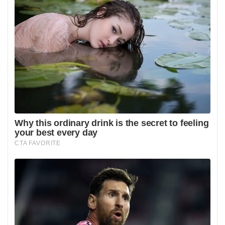
Autorzy projektu argumentują, że dwukrotna zmiana czasu
to anachronizm powodujący szkody zdrowotne i
gospodarcze, który zaburza rytm biologiczny człowieka
oraz pogarsza samopoczucie. Konsultacje społeczne
zakończone w maju 2025 roku zgromadziły osiemset
dwanaście uczestników, których opinie były podzielone,
zwłaszcza w kwestii wyboru czasu letniego jako stałego.
Wśród przeciwników pojawiły się obawy o negatywny
wpływ późnych poranków z ciemnością na dzieci, osoby
starsze oraz pracowników. Przeciwnicy wskazywali
również na wysokie koszty organizacyjne, problemy w
transporcie, synchronizacji systemów oraz bezpieczeństwo
międzynarodowe, jeśli Polska zdecydowałaby się działać