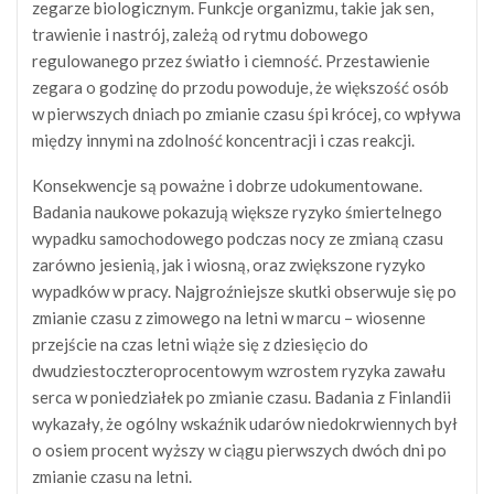
zegarze biologicznym. Funkcje organizmu, takie jak sen,
trawienie i nastrój, zależą od rytmu dobowego
regulowanego przez światło i ciemność. Przestawienie
zegara o godzinę do przodu powoduje, że większość osób
w pierwszych dniach po zmianie czasu śpi krócej, co wpływa
między innymi na zdolność koncentracji i czas reakcji.
Konsekwencje są poważne i dobrze udokumentowane.
Badania naukowe pokazują większe ryzyko śmiertelnego
wypadku samochodowego podczas nocy ze zmianą czasu
zarówno jesienią, jak i wiosną, oraz zwiększone ryzyko
wypadków w pracy. Najgroźniejsze skutki obserwuje się po
zmianie czasu z zimowego na letni w marcu – wiosenne
przejście na czas letni wiąże się z dziesięcio do
dwudziestoczteroprocent­owym wzrostem ryzyka zawału
serca w poniedziałek po zmianie czasu. Badania z Finlandii
wykazały, że ogólny wskaźnik udarów niedokrwiennych był
o osiem procent wyższy w ciągu pierwszych dwóch dni po
zmianie czasu na letni.