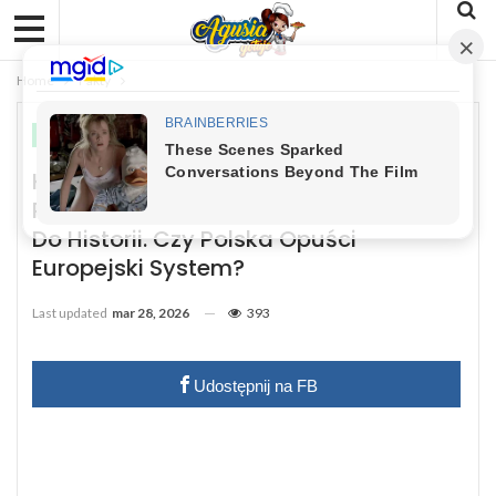
Home
Fakty
FAKTY
Koniec Zmiany Czasu W Polsce –
Przestawianie Zegarków Może Odejść
Do Historii. Czy Polska Opuści
Europejski System?
Last updated
mar 28, 2026
393
Udostępnij na FB