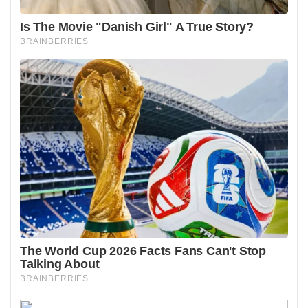
Jako członek Unii Europejskiej Polska nie może
samodzielnie odstąpić od obowiązujących przepisów
dyrektywy 2000/84/WE dotyczącej zmiany czasu.
Jednostronne decyzje groziłyby sankcjami finansowymi
oraz problemami z koordynacją transportu i komunikacji, na
przykład lotów czy infrastruktury informatycznej. Główną
przeszkodą w zniesienia zmiany czasu na szczeblu unijnym
pozostaje brak jednolitych ustaleń na poziomie Unii
Europejskiej.
Kiedy nastąpi następna