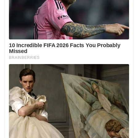
jednostronnie bez porozumienia Unii Europejskiej. Z kolei
zwolennicy podkreślali zdrowotne i techniczne korzyści,
wskazując na konieczność stabilizacji i poprawy jakości
życia.
Ograniczenia związane z
członkostwem w Unii
Europejskiej