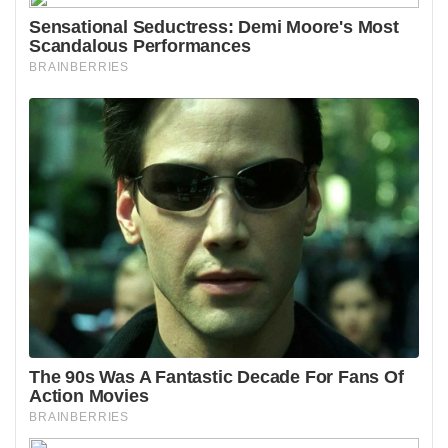
zmiana czasu?
Mimo wieloletnich dyskusji wewnątrz Unii Europejskiej, rok
2026 wcale nie musi być końcem procedury przestawiania
zegarów. Rok 2026 czekają nas jeszcze dwie zmiany czasu.
Najbliższa zmiana czasu nastąpi w nocy z dwudziestego
osmego na dwudziesty dziewiąty marca 2026 roku, kiedy
to o godzinie drugiej trzydzieści przestawimy zegarki na
trzecią, tracąc godzinę snu. Następnie na czas zimowy
cofniemy je dwudziestego piątego października tegoż
roku. Bez finalizacji prac w Sejmie i porozumienia z
sąsiadami z Unii Europejskiej konkretna data całkowitego
zniesienia zmian nie jest jeszcze ustawowo potwierdzona.