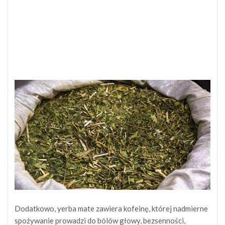
Dodatkowo, yerba mate zawiera kofeinę, której nadmierne
spożywanie prowadzi do bólów głowy, bezsenności,