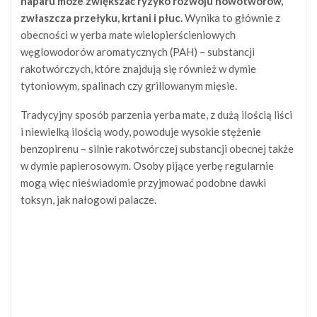
naparu może zwiększać ryzyko rozwoju nowotworów,
zwłaszcza przełyku, krtani i płuc.
Wynika to głównie z
obecności w yerba mate wielopierścieniowych
węglowodorów aromatycznych (PAH) – substancji
rakotwórczych, które znajdują się również w dymie
tytoniowym, spalinach czy grillowanym mięsie.
Tradycyjny sposób parzenia yerba mate, z dużą ilością liści
i niewielką ilością wody, powoduje wysokie stężenie
benzopirenu – silnie rakotwórczej substancji obecnej także
w dymie papierosowym. Osoby pijące yerbę regularnie
mogą więc nieświadomie przyjmować podobne dawki
toksyn, jak nałogowi palacze.