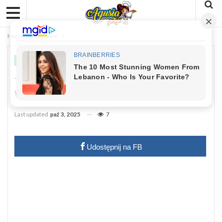
Home
Zdrowie
ZDROWIE
Ta Herbata To Nawóz Dla Raka.
Wmawiano Nam, Że Jest Zdrowa
Last updated
paź 3, 2025
7
Udostępnij na FB