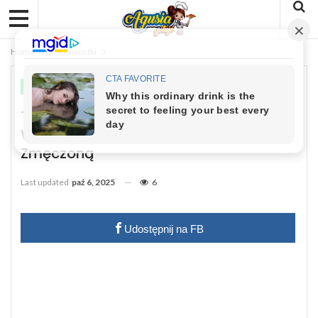
Home
Ciekawostki
CIEKAWOSTKI
ZDROWIE
Ta Fryzura Postarza Każdą Seniorkę.
Właśnie Przez Nią Twarz Wygląda Na
Zmęczoną
Last updated
paź 6, 2025
6
Udostępnij na FB