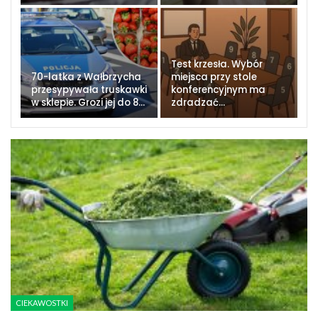
Test krzesła. Wybór
70-latka z Wałbrzycha
miejsca przy stole
przesypywała truskawki
konferencyjnym ma
w sklepie. Grozi jej do 8…
zdradzać…
CIEKAWOSTKI