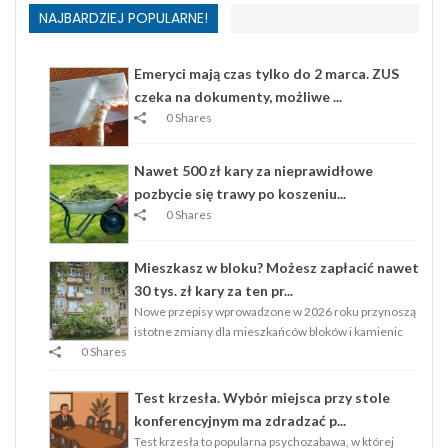
NAJBARDZIEJ POPULARNE!
Emeryci mają czas tylko do 2 marca. ZUS
czeka na dokumenty, możliwe ...
0 Shares
Nawet 500 zł kary za nieprawidłowe
pozbycie się trawy po koszeniu...
0 Shares
Mieszkasz w bloku? Możesz zapłacić nawet
30 tys. zł kary za ten pr...
Nowe przepisy wprowadzone w 2026 roku przynoszą
istotne zmiany dla mieszkańców bloków i kamienic
0 Shares
Test krzesła. Wybór miejsca przy stole
konferencyjnym ma zdradzać p...
Test krzesła to popularna psychozabawa, w której