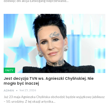
dziewięć dni akcja Łatwogang nieprzerwanie…
FAKTY
Jest decyzja TVN ws. Agnieszki Chylińskiej. Nie
mogło być inaczej
kwi 25, 2026
ADMIN
Już 23 maja Agnieszka Chylińska obchodzić będzie wyjątkowy jubileusz
– 50. urodziny. Z tej okazji artystka…