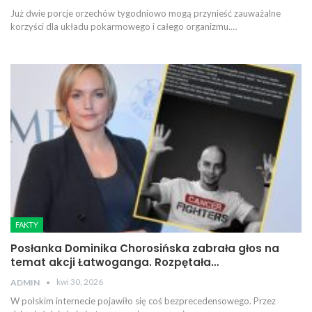
Już dwie porcje orzechów tygodniowo mogą przynieść zauważalne
korzyści dla układu pokarmowego i całego organizmu.…
FAKTY
Posłanka Dominika Chorosińska zabrała głos na
temat akcji Łatwoganga. Rozpętała…
kwi 30, 2026
ADMIN
W polskim internecie pojawiło się coś bezprecedensowego. Przez