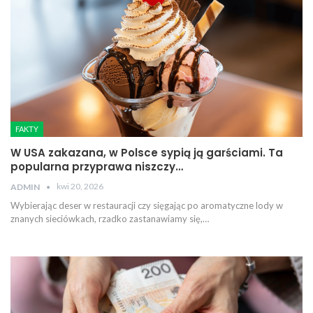
FAKTY
W USA zakazana, w Polsce sypią ją garściami. Ta
popularna przyprawa niszczy…
kwi 20, 2026
ADMIN
Wybierając deser w restauracji czy sięgając po aromatyczne lody w
znanych sieciówkach, rzadko zastanawiamy się,…