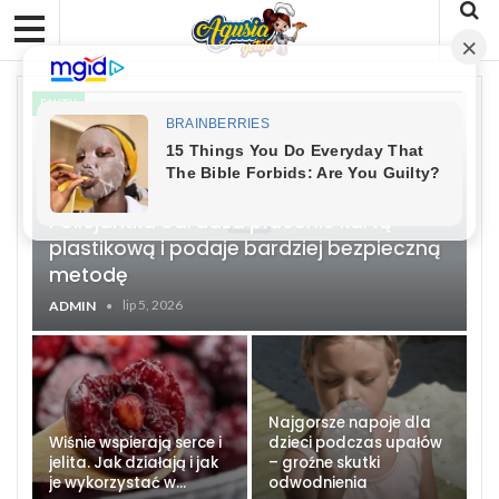
FAKTY
Policjantka odradza płacenie kartą
plastikową i podaje bardziej bezpieczną
metodę
lip 5, 2026
ADMIN
Najgorsze napoje dla
Wiśnie wspierają serce i
dzieci podczas upałów
jelita. Jak działają i jak
– groźne skutki
je wykorzystać w…
odwodnienia