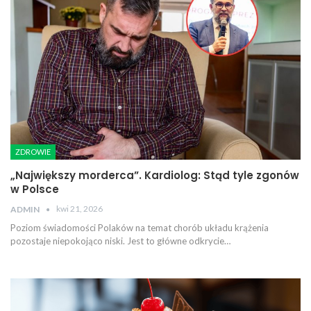
ZDROWIE
„Największy morderca”. Kardiolog: Stąd tyle zgonów
w Polsce
kwi 21, 2026
ADMIN
Poziom świadomości Polaków na temat chorób układu krążenia
pozostaje niepokojąco niski. Jest to główne odkrycie…