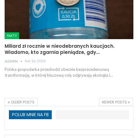
FAKTY
Miliard zł rocznie w nieodebranych kaucjach.
Wiadomo, kto zgarnia pieniądze, gdy…
kwi 16, 2026
ADMIN
Polska gospodarka przechodzi obecnie bezprecedensową
transformację, w której kluczową rolę odgrywają ekologia i…
OLDER POSTS
NEWER POSTS
POLUB MNIE NA FB