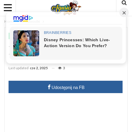
Home
Ciekawostki
CIEKAWOSTKI
Tusk Może To Zrobić Jeszcze W Tym
Tygodniu. Zaskakujący Scenariusz
Last updated
cze 2, 2025
3
Udostępnij na FB