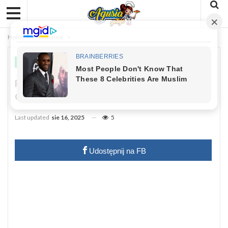
Home
Kulinarne
KULINARNE
ZDROWIE
Rakotwórczy Składnik Rosołu. Dodają
Go Prawie Wszyscy
Last updated
sie 16, 2025
5
Udostępnij na FB