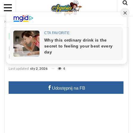
Home
Fakty
FAKTY
Polacy Wybrali Człowieka Roku 2025 –
Karol Nawrocki Triumfuje
Last updated
sty 2, 2026
4
Udostępnij na FB