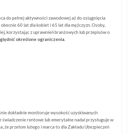
ca do pełnej aktywności zawodowej aż do osiągnięcia
cnie 60 lat dla kobiet i 65 lat dla mężczyzn. Osoby,
iej, korzystając z uprawnień branżowych lub przepisów o
ględnić określone ograniczenia
.
eśnie dokładnie monitoruje wysokość uzyskiwanych
e świadczenie rentowe lub emerytalne nadal przysługuje w
a, że przełom lutego i marca to dla Zakładu Ubezpieczeń