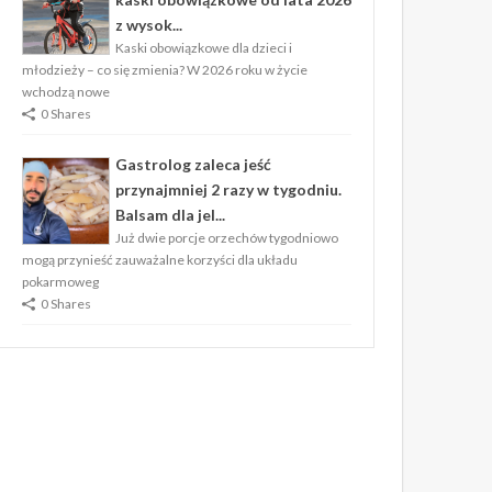
z wysok...
Kaski obowiązkowe dla dzieci i
młodzieży – co się zmienia? W 2026 roku w życie
wchodzą nowe
0 Shares
Gastrolog zaleca jeść
przynajmniej 2 razy w tygodniu.
Balsam dla jel...
Już dwie porcje orzechów tygodniowo
mogą przynieść zauważalne korzyści dla układu
pokarmoweg
0 Shares