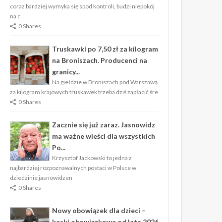
coraz bardziej wymyka się spod kontroli, budzi niepokój
na c
0 Shares
Truskawki po 7,50 zł za kilogram
na Broniszach. Producenci na
granicy...
Na giełdzie w Broniszach pod Warszawą
za kilogram krajowych truskawek trzeba dziś zapłacić śre
0 Shares
Zacznie się już zaraz. Jasnowidz
ma ważne wieści dla wszystkich
Po...
Krzysztof Jackowski to jedna z
najbardziej rozpoznawalnych postaci w Polsce w
dziedzinie jasnowidzen
0 Shares
Nowy obowiązek dla dzieci –
kaski obowiązkowe od lata 2026